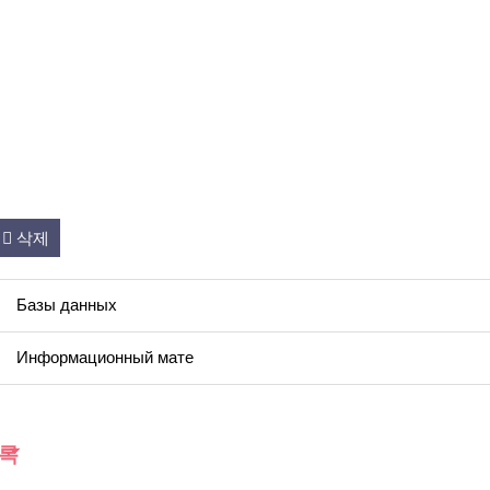
삭제
Базы данных
Информационный мате
록