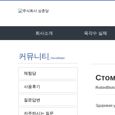
회사소개
육각수 실체
커뮤니티
_HexaWater
체험담
Стом
사용후기
RobinBlol
질문답변
Здоровая у
자주하시는 질문