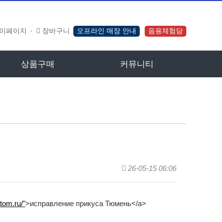
이페이지
·
장바구니
오프라인 매장 안내
음용체험담
상품구매
커뮤니티
26-05-15 06:06
stom.ru/"
>исправление прикуса Тюмень</a>