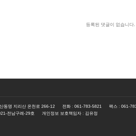
등록된 댓글이 없습니다.
산동명 지리산 온천로 266-12
전화
: 061-783-5821
팩스
: 061-78
2021-전남구례-29호
개인정보 보호책임자
: 김유정