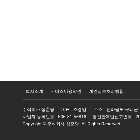
회사소개
서비스이용약관
개인정보처리방침
주식회사 상춘당
대표
: 조경임
주소
: 전라남도 구례군 
사업자 등록번호
: 506-81-56816
통신판매업신고번호
: 
Copyright © 주식회사 상춘당. All Rights Reserved
.