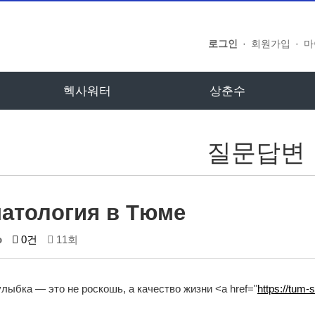
로그인
·
회원가입
·
마
헥사워터
상춘수
질문답변
атология в Тюме
o
0건
11회
лыбка — это не роскошь, а качество жизни <a href="
https://tum-