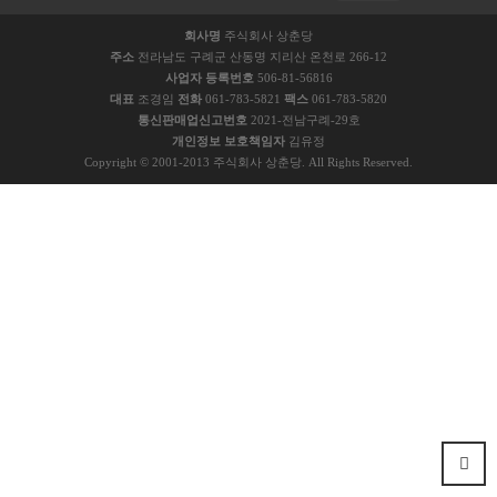
회사명
주식회사 상춘당
주소
전라남도 구례군 산동명 지리산 온천로 266-12
사업자 등록번호
506-81-56816
대표
조경임
전화
061-783-5821
팩스
061-783-5820
통신판매업신고번호
2021-전남구례-29호
개인정보 보호책임자
김유정
Copyright © 2001-2013 주식회사 상춘당. All Rights Reserved.